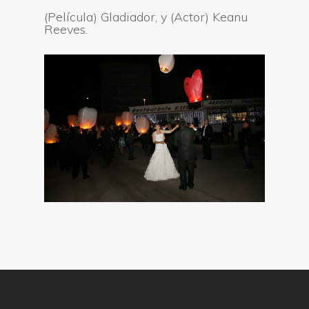
(Película) Gladiador, y (Actor) Keanu
Reeves.