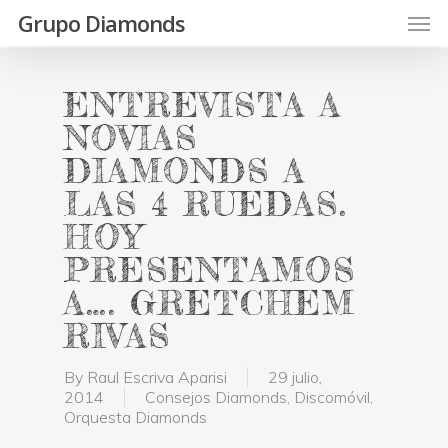
Skip
Men
Grupo Diamonds
to
main
content
ENTREVISTA A
NOVIAS
DIAMONDS A
LAS 4 RUEDAS.
HOY
PRESENTAMOS
A…. GRETCHEM
RIVAS
By
Raul Escriva Aparisi
29 julio,
2014
Consejos Diamonds
,
Discomóvil
,
Orquesta Diamonds