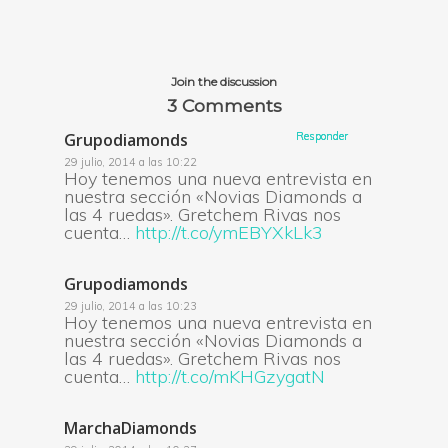
Join the discussion
3 Comments
Grupodiamonds
Responder
Responder
Responder
29 julio, 2014 a las 10:22
Hoy tenemos una nueva entrevista en
nuestra sección «Novias Diamonds a
las 4 ruedas». Gretchem Rivas nos
cuenta…
http://t.co/ymEBYXkLk3
Grupodiamonds
29 julio, 2014 a las 10:23
Hoy tenemos una nueva entrevista en
nuestra sección «Novias Diamonds a
las 4 ruedas». Gretchem Rivas nos
cuenta…
http://t.co/mKHGzygatN
MarchaDiamonds