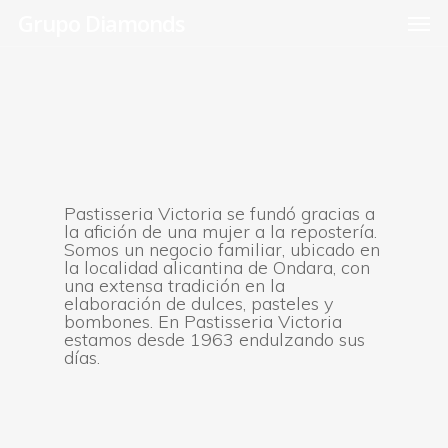
Skip
Men
Grupo Diamonds
to
main
content
Pastisseria Victoria se fundó gracias a
la afición de una mujer a la repostería.
Somos un negocio familiar, ubicado en
la localidad alicantina de Ondara, con
una extensa tradición en la
elaboración de dulces, pasteles y
bombones. En Pastisseria Victoria
estamos desde 1963 endulzando sus
días.