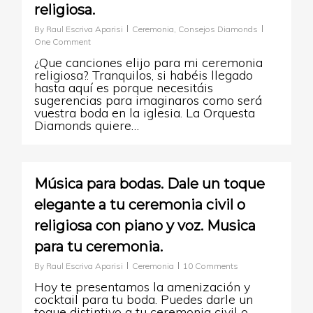
religiosa.
By
Raul Escriva Aparisi
Ceremonia
,
Consejos Diamonds
One Comment
¿Que canciones elijo para mi ceremonia
religiosa?. Tranquilos, si habéis llegado
hasta aquí es porque necesitáis
sugerencias para imaginaros como será
vuestra boda en la iglesia. La Orquesta
Diamonds quiere…
0
Música para bodas. Dale un toque
elegante a tu ceremonia civil o
religiosa con piano y voz. Musica
para tu ceremonia.
By
Raul Escriva Aparisi
Ceremonia
10 Comments
Hoy te presentamos la amenización y
cocktail para tu boda. Puedes darle un
toque distintivo a tu ceremonia civil o