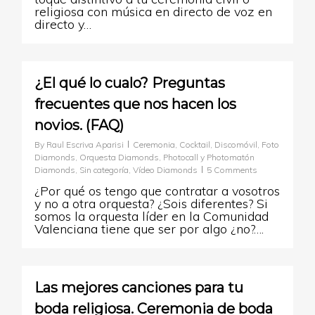
religiosa con música en directo de voz en
directo y…
0
¿El qué lo cualo? Preguntas
frecuentes que nos hacen los
novios. (FAQ)
By
Raul Escriva Aparisi
Ceremonia
,
Cocktail
,
Discomóvil
,
Foto
Diamonds
,
Orquesta Diamonds
,
Photocall y Photomatón
Diamonds
,
Sin categoría
,
Vídeo Diamonds
5 Comments
¿Por qué os tengo que contratar a vosotros
y no a otra orquesta? ¿Sois diferentes? Si
somos la orquesta líder en la Comunidad
Valenciana tiene que ser por algo ¿no?….
1
Las mejores canciones para tu
boda religiosa. Ceremonia de boda