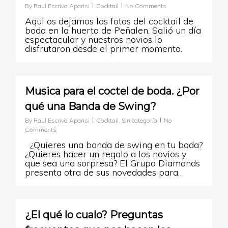
By
Raul Escriva Aparisi
Cocktail
No Comments
Aqui os dejamos las fotos del cocktail de
boda en la huerta de Peñalen. Salió un día
espectacular y nuestros novios lo
disfrutaron desde el primer momento.
0
Musica para el coctel de boda. ¿Por
qué una Banda de Swing?
By
Raul Escriva Aparisi
Cocktail
,
Sin categoría
No
Comments
¿Quieres una banda de swing en tu boda?
¿Quieres hacer un regalo a los novios y
que sea una sorpresa? El Grupo Diamonds
presenta otra de sus novedades para…
0
¿El qué lo cualo? Preguntas